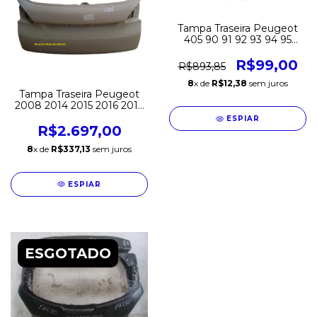
Tampa Traseira Peugeot
405 90 91 92 93 94 95
Nova Original
R$99,00
R$893,85
8
x de
R$12,38
sem juros
Tampa Traseira Peugeot
2008 2014 2015 2016 2017
2018 2019 2020 2021 2022
ESPIAR
2023 2024 Original
R$2.697,00
8
x de
R$337,13
sem juros
ESPIAR
ESGOTADO