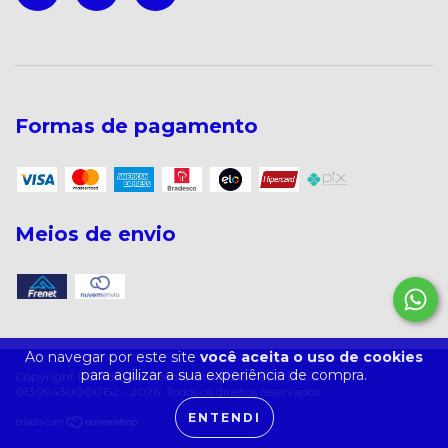
Formas de pagamento
Meios de envio
Ao navegar por este site
você aceita o uso de cookies
para agilizar a sua experiência de compra.
Copyright R&R de São Vicente Comércio Peças LTDA -
01309430000152 - 2026. Todos os direitos reservados.
ENTENDI