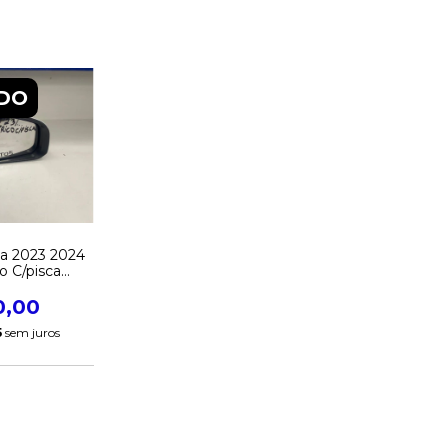
DO
ta 2023 2024
o C/pisca
ito Original
0,00
5
sem juros