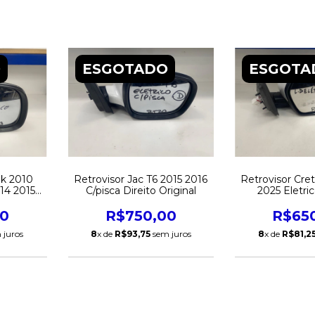
O
ESGOTADO
ESGOTA
ok 2010
Retrovisor Jac T6 2015 2016
Retrovisor Cre
14 2015
C/pisca Direito Original
2025 Eletric
019 2020
S/Retratil Dire
 2024
00
R$750,00
R$65
/Retratil
 juros
8
x de
R$93,75
sem juros
8
x de
R$81,2
riginal