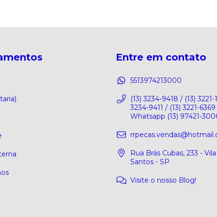
amentos
Entre em contato
5513974213000
taria)
(13) 3234-9418 / (13) 3221-1
3234-9411 / (13) 3221-6369 
Whatsapp (13) 97421-300
rrpecas.vendas@hotmail
e
Rua Brás Cubas, 233 - Vil
terna
Santos - SP
os
Visite o nosso Blog!