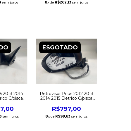
3
sem juros
8
x de
R$262,13
sem juros
DO
ESGOTADO
0i 2013 2014
Retrovisor Prius 2012 2013
rico C/pisca
2014 2015 Eletrico C/pisca
Original
Esquerdo Original
97,00
R$797,00
3
sem juros
8
x de
R$99,63
sem juros