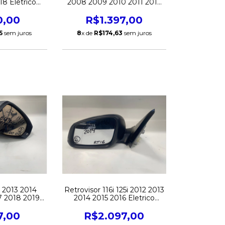
18 Eletrico
2008 2009 2010 2011 2012
tesia C/pisca
2013 2014 Eletrico C/pisca
riginal
Direito Original
0,00
R$1.397,00
5
sem juros
8
x de
R$174,63
sem juros
3 2013 2014
Retrovisor 116i 125i 2012 2013
7 2018 2019
2014 2015 2016 Eletrico
sca Direito
C/pisca Esquerdo Original
nal
7,00
R$2.097,00