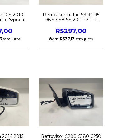
1 2009 2010
Retrovisor Traffic 93 94 95
rico S/pisca
96 97 98 99 2000 2001
riginal
2002 Fixo Esquerdo Original
7,00
R$297,00
3
sem juros
8
x de
R$37,13
sem juros
a 2014 2015
Retrovisor C200 C180 C250