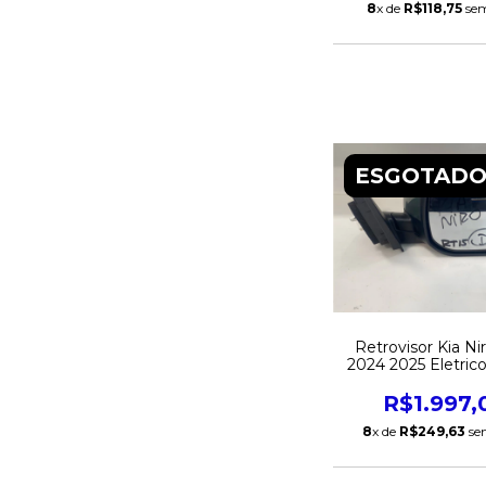
8
x de
R$118,75
sem
ESGOTAD
Retrovisor Kia Ni
2024 2025 Eletrico
Direito Origi
R$1.997,
8
x de
R$249,63
se