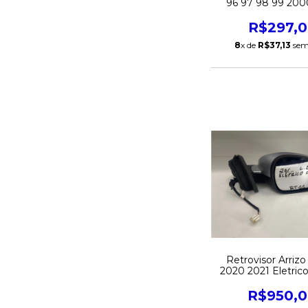
96 97 98 99 200
2002 Fixo Direito 
R$297,
8
x de
R$37,13
sem
Retrovisor Arrizo
2020 2021 Eletrico
Direito Origi
R$950,