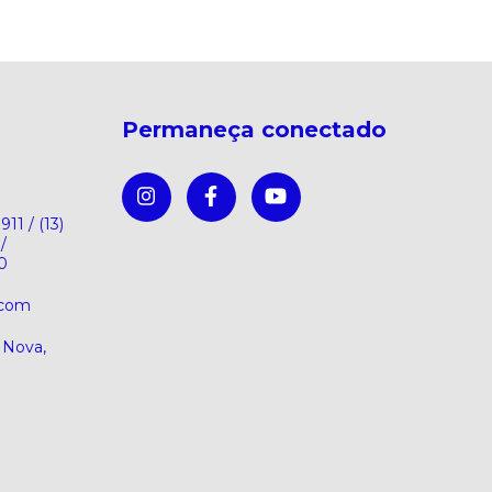
Permaneça conectado
911 / (13)
/
0
.com
a Nova,