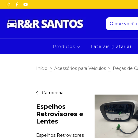
Produtos
Laterais (Lataria)
Início
>
Acessórios para Veículos
>
Peças de C
Carroceria
Espelhos
Retrovisores e
Lentes
Espelhos Retrovisores