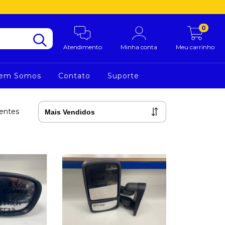
0
Atendimento
Minha conta
Meu carrinho
em Somos
Contato
Suporte
Lentes