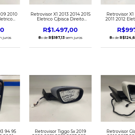
009 2010
Retrovisor X1 2013 2014 2015
Retrovisor X
letrico
Eletrico C/pisca Direito
2011 2012 Elet
 Esquerdo
Original
Direito O
00
R$1.497,00
R$99
 juros
8
x de
R$187,13
sem juros
8
x de
R$124,6
93 94 95
Retrovisor Tiggo 5x 2019
Retrovisor Gl