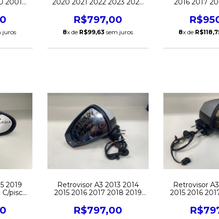
0 2001
2020 2021 2022 2023 2024
2016 2017 20
Original
2025 Eletrico C/pisca
C/Retratil C/Cor
C/Camera S/Retratil Direito
Direito O
00
R$797,00
R$95
Original
 juros
8
x de
R$99,63
sem juros
8
x de
R$118,7
 5 2019
Retrovisor A3 2013 2014
Retrovisor A
 C/pisca
2015 2016 2017 2018 2019
2015 2016 201
nal
Eletrico C/pisca Esquerdo
Eletrico C/pi
Original
Origi
00
R$797,00
R$79