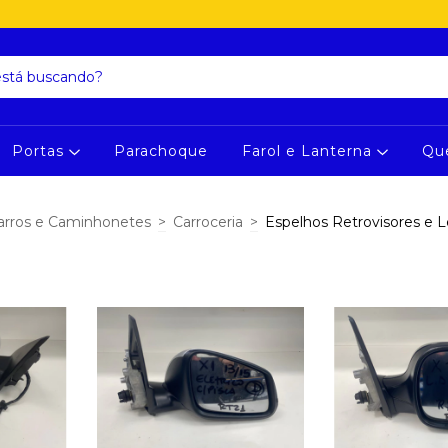
Portas
Parachoque
Farol e Lanterna
Qu
arros e Caminhonetes
>
Carroceria
>
Espelhos Retrovisores e 