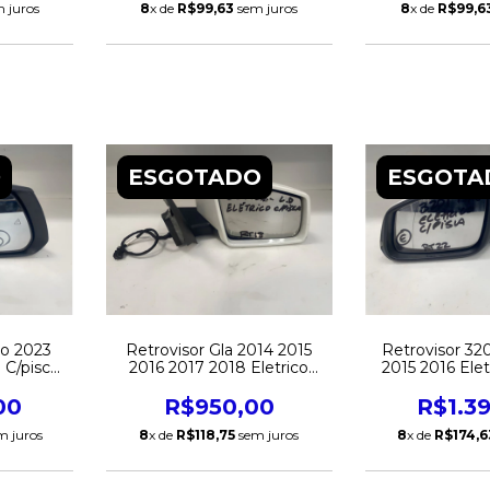
 juros
8
x de
R$99,63
sem juros
8
x de
R$99,6
O
ESGOTADO
ESGOTA
ro 2023
Retrovisor Gla 2014 2015
Retrovisor 32
 C/pisca
2016 2017 2018 Eletrico
2015 2016 Elet
nal
C/pisca S/Cortesia Direito
Esquerdo 
Original
00
R$950,00
R$1.3
m juros
8
x de
R$118,75
sem juros
8
x de
R$174,6