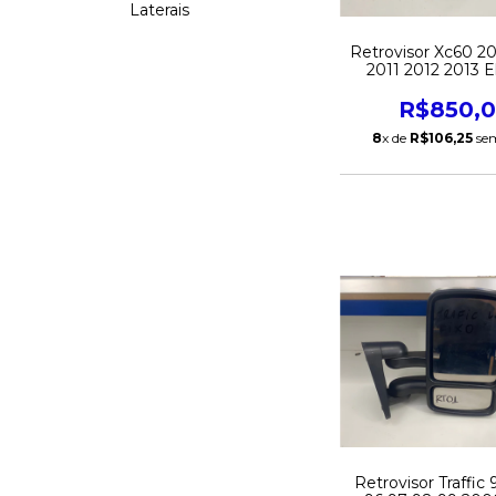
Laterais
Retrovisor Xc60 2
2011 2012 2013 E
C/pisca C/Cortesia
Original
R$850,
8
x de
R$106,25
sem
Retrovisor Traffic 