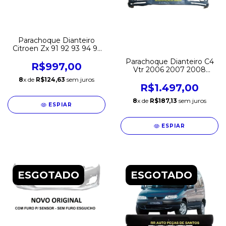
Parachoque Dianteiro
Citroen Zx 91 92 93 94 95
96 97 98 Original
Parachoque Dianteiro C4
R$997,00
Vtr 2006 2007 2008
Original
8
x de
R$124,63
sem juros
R$1.497,00
8
x de
R$187,13
sem juros
ESPIAR
ESPIAR
ESGOTADO
ESGOTADO