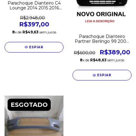
Parachoque Dianteiro C4
Lounge 2014 2015 2016
2017 2018 S/furo Esguicho
C/Furo Sensor Original
R$2.948,00
R$397,00
8
x de
R$49,63
sem juros
Parachoque Dianteiro
Partner Berlingo 99 2000
2001 2002 2003 2004
ESPIAR
2005 2006 2007 2008
R$389,00
R$600,00
2009 Preto Texturizado
8
x de
R$48,63
sem juros
Original
ESPIAR
ESGOTADO