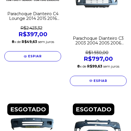
Parachoque Dianteiro C4
Lounge 2014 2015 2016
2017 2018 C/furo
Esguicho C/Furo Sensor
R$2.423,32
Original
R$397,00
Parachoque Dianteiro C3
8
x de
R$49,63
sem juros
2003 2004 2005 2006
2007 2008 Original
R$1.930,00
ESPIAR
R$797,00
8
x de
R$99,63
sem juros
ESPIAR
ESGOTADO
ESGOTADO