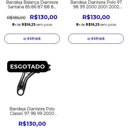
Bandeja Balança Dianteira
Bandeja Dianteira Polo 97
Santana 85 86 87 88 89
98 99 2000 2001 2002
90 91 92 93 94 95 96 97
Golf Cordoba Direita
98 99 2000 2001 2002
Original
R$130,00
R$130,00
R$185,00
2003 2004 2005 2006
8
x de
R$16,25
sem juros
8
x de
R$16,25
sem juros
Direita Original
ESPIAR
ESPIAR
ESGOTADO
Bandeja Dianteira Polo
Classic 97 98 99 2000
2001 2002 Golf 95 a 98
Cordoba Ibiza 95 a 2001
R$130,00
Sem Pivo Original