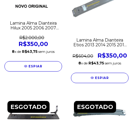
Lamina Alma Dianteira
Hilux 2005 2006 2007
2008 2009 2010 2011
2012 2013 2014 2015
R$2.000,00
Lamina Alma Dianteira
Original
R$350,00
Etios 2013 2014 2015 2016
2017 2018 2019 2020
8
x de
R$43,75
sem juros
Original
R$350,00
R$604,00
8
x de
R$43,75
sem juros
ESPIAR
ESPIAR
ESGOTADO
ESGOTADO