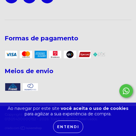
Formas de pagamento
Meios de envio
Ao navegar por este site
você aceita o uso de cookies
para agilizar a sua experiência de compra.
Copyright R&R de São Vicente Comércio Peças LTDA -
01309430000152 - 2026. Todos os direitos reservados.
ENTENDI