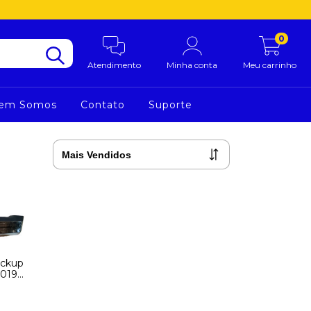
0
Atendimento
Minha conta
Meu carrinho
em Somos
Contato
Suporte
ickup
2019
2025