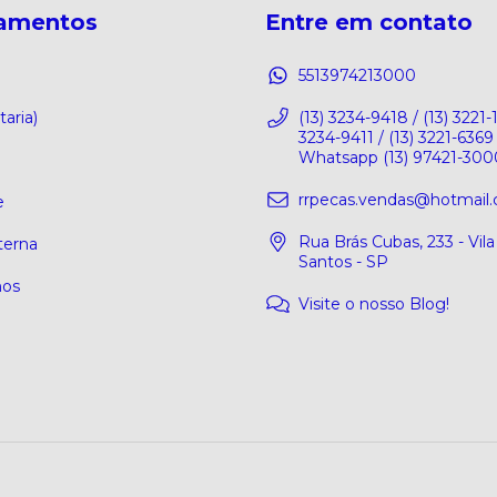
amentos
Entre em contato
5513974213000
taria)
(13) 3234-9418 / (13) 3221-1
3234-9411 / (13) 3221-6369 
Whatsapp (13) 97421-300
rrpecas.vendas@hotmail
e
Rua Brás Cubas, 233 - Vil
terna
Santos - SP
os
Visite o nosso Blog!