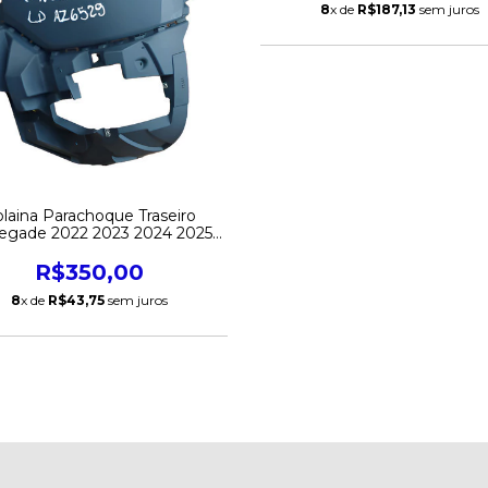
8
x de
R$187,13
sem juros
laina Parachoque Traseiro
egade 2022 2023 2024 2025
Direito Original
R$350,00
8
x de
R$43,75
sem juros