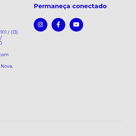
Permaneça conectado
911 / (13)
/
0
.com
a Nova,