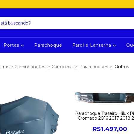
Portas
Parachoque
Farol e Lanterna
Qu
arros e Caminhonetes
>
Carroceria
>
Para-choques
>
Outros
Parachoque Traseiro Hilux P
Cromado 2016 2017 2018 
2020 2021 2022 2023 2024 
S/Sensor
R$1.497,00